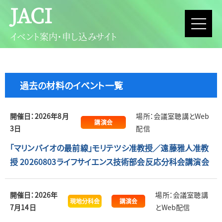
JACI
イベント案内・申し込みサイト
過去の材料のイベント一覧
開催日：2026年8月
場所：会議室聴講とWeb
講演会
3日
配信
「マリンバイオの最前線」モリテツシ准教授／遠藤雅人准教
授 20260803ライフサイエンス技術部会反応分科会講演会
開催日：2026年
場所：会議室聴講
現地分科会
講演会
7月14日
とWeb配信