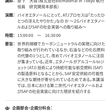
講師：
掛下 大視（株式会社Biomaterial in Tokyo 執行
役員 研究開発本部長）
演題：
バイオエタノールにとって、ATJプロセスは「たったひ
とつの冴えたやりかた」なの か ～２Gバイオエタノー
ルおよびSAFの社会実装への取り組み～
時間：
15:00:00 ～ 16:30:00
要旨：
世界的規模でカーボンニュートラルの実現に向けた
取り組みが行われているなか、石油などの化石燃料
の代替の1つとして、改めてバイオエタノールに注目
が集まっている。近年、エタノールがアルコールtoジ
ェット（ATJ）技術により持続可能な航空燃料（SAF）
の製造原料となることから、SAF安定供給の可能性
に大きな期待が寄せられているためである。本講演
では、日本における第二世代バイオエタノールおよ
びSAFの社会実装に向けた現状を紹介する
企画部会・企画分科会：