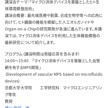
講演会テーマ：「マイクロ流体デバイスを基盤としたヒト生
体環境模倣技術」
講演会概要： 最先端医療や創薬、合成生物学等への応用に
向けて、ヒト臓器の機能を模擬した人工オルガノイドや
Organ-on-a-Chipの研究開発が急速に進んでいます。本講
演では、マイクロ流体デバイスを利用した生体機能模倣の
最新研究について紹介します。
プログラム（講演時間は質疑応答を含みます）
14:00～15:40 「マイクロ流体デバイスを基盤とした血管
網を有するMPS開発」
（Development of vascular MPS based on microfluidic
devices）
京都大学大学院 工学研究科 マイクロエンジニアリン
グ専攻
教授
横川 隆司 様