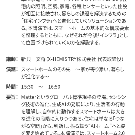
宅内の照明、空調、家電、各種センサーといった住設
が相互に接続され、暮らしの課題を解決するための
「住宅インフラ」へと進化していくソリューションであ
る。本講演では、スマートホームの基本的な構成要素
を整理するとともに、なぜそれが今後「インフラ」とし
て位置づけられていくのかを解説する。
講師：
新貝 文将（X-HEMISTRY株式会社 代表取締役）
演題：
スマートホームのその先 ～家が寄り添い、暮らし
が進化する～
時間：
15:30 ～ 16:50
要旨：
Matterというグローバル標準規格の登場、センシン
グ技術の進化、生成AIの発展により、生活者の行動
を理解し、自律的に動作するスマートホームは大き
な進化の段階に入りつつある。住宅は単なる「つな
がる空間」から、判断し、振る舞う“AIホーム”へと姿
を変え始めている。本講演では、スマートホーム2.0