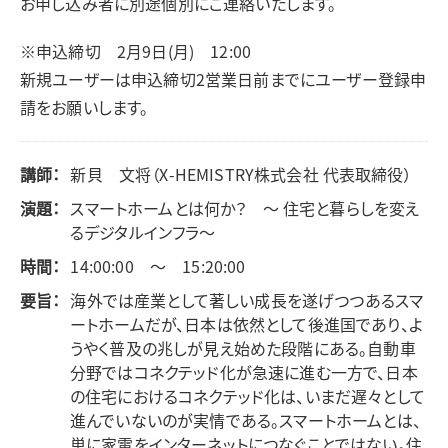
お申し込み者に別途個別にご連絡いたします。
※申込締切 2月9日(月) 12:00
新規ユーザーは申込締切2営業日前までにユーザー登録申
請をお願いします。
講師：
新貝 文将（X-HEMISTRY株式会社 代表取締役）
演題：
スマートホームとは何か？ ～ 住宅と暮らしを変え
るデジタルインフラ～
時間：
14:00:00 ～ 15:20:00
要旨：
海外では産業として著しい成長を遂げつつあるスマ
ートホームだが、日本は依然として後進国であり、よ
うやく普及の兆しが見え始めた段階にある。自動車
分野ではコネクテッド化が急速に進む一方で、日本
の住宅におけるコネクテッド化は、いまだ遅々として
進んでいないのが実情である。スマートホームとは、
単に家電をインターネットにつなぐことではない。住