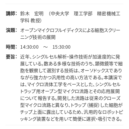
講師：
鈴木 宏明 （中央大学 理工学部 精密機械工
学科 教授）
演題：
オープンマイクロフルイディクスによる細胞スクリー
ニング技術の展開
時間：
14:30:00 ～ 15:30:00
要旨：
近年、シングルセル解析・操作技術が加速度的に発
展している。数ある多様な技術のうち、顕微鏡等で細
胞を観察して選別する技術は、オーソドックスであり
ながら強力かつ汎用性の高い方法である。本講演で
は、マイクロ流体工学をベースとした、シングルセル
トラップ用オープン型マイクロ流路とその応用展開
について報告する。開発した流路は従来のクローズ
型マイクロ流路と異なり、トラップ（捕捉）した細胞が
チップ上面に露出しているため、汎用的なロボットピ
ッキング装置などを用いて簡便に選択・吸引できる。