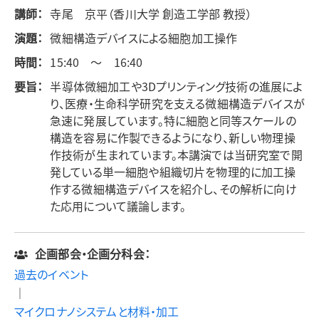
講師：
寺尾 京平（香川大学 創造工学部 教授）
演題：
微細構造デバイスによる細胞加工操作
時間：
15:40 ～ 16:40
要旨：
半導体微細加工や3Dプリンティング技術の進展によ
り、医療・生命科学研究を支える微細構造デバイスが
急速に発展しています。特に細胞と同等スケールの
構造を容易に作製できるようになり、新しい物理操
作技術が生まれています。本講演では当研究室で開
発している単一細胞や組織切片を物理的に加工操
作する微細構造デバイスを紹介し、その解析に向け
た応用について議論します。
企画部会・企画分科会：
過去のイベント
｜
マイクロナノシステムと材料・加工