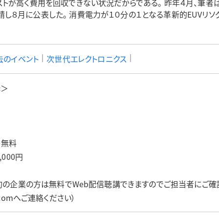
ストが高く費用を回収できない状況だからである。 昨年４月、筆
し８月に公表した。 消費電力が１０分の１となる革新的EUVリソ
｜
｜
去のイベント
次世代エレクトロニクス
講＞
：無料
000円
約の企業の方は無料でWeb配信聴講できますのでご担当者にご確
ent.comへご連絡ください）