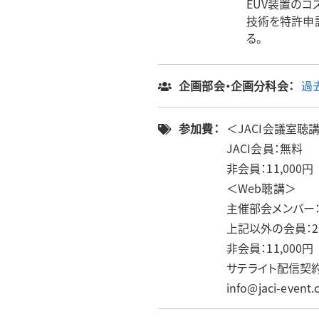
EUV装置のコ
技術を特許申請
る。
企画部会・企画分科会：
過
参加費：
＜JACI会議室聴
JACI会員：無料
非会員：11,000円
＜Web聴講＞
主催部会メンバー
上記以外の会員：2,
非会員：11,000円
サテライト配信契
info@jaci-ev