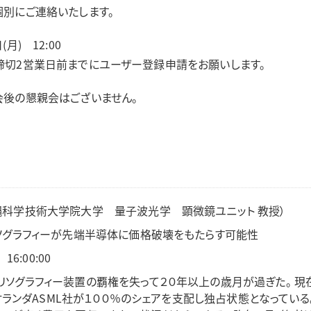
別にご連絡いたします。
月) 12:00
締切2営業日前までにユーザー登録申請をお願いします。
会後の懇親会はございません。
縄科学技術大学院大学 量子波光学 顕微鏡ユニット 教授）
リソグラフィーが先端半導体に価格破壊をもたらす可能性
16:00:00
ソグラフィー装置の覇権を失って２０年以上の歳月が過ぎた。 現在
ランダASML社が１００％のシェアを支配し独占状態となってい