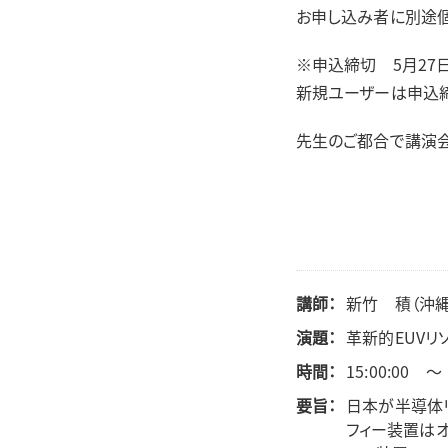
お申し込み者に別途個
※申込締切 5月27日(
新規ユーザーは申込
先生のご都合で講演
講師：
新竹 積（沖
演題：
革新的EUV
時間：
15:00:00 ～ 
要旨：
日本が半導体リ
フィー装置はオ