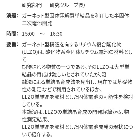
研究部門 研究グループ長）
演題：
ガーネット型固体電解質単結晶を利用した半固体
二次電池開発
時間：
15:00 ～ 16:30
要旨：
ガーネット型構造を有するリチウム複合酸化物
(LLZO)は、酸化物系全固体リチウム電池の材料とし
て
期待される物質の一つである。そのLLZOは大型単
結晶の育成は難しいとされていたが、溶
融法による単結晶育成法を見出し、現在では基礎物
性の測定などで利用されているほか、
LLZO単結晶を部材とした固体電池の可能性を検討
している。
本講演は、LLZOの単結晶育成の開発経緯から、物
性測定結果、
LLZO単結晶を部材とした固体電池開発の現状につ
いて紹介する。