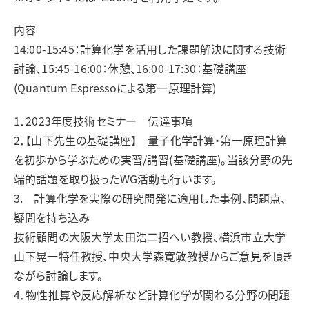
内容
14:00-15:45：計算化学を活用した課題解決に関する技術
討論、15:45-16:00：休憩、16:00-17:30：基礎講座
(Quantum Espressoによる第一原理計算)
1．2023年度技術セミナー 伝達事項
2．【山下先生の基礎講座】 量子化学計算・第一原理計算
を初歩から学ぶための実習/講習(基礎講座)。当該分野の先
端的話題を取り扱ったWG活動も行います。
3. 計算化学を実際の研究開発に適用した事例、問題点、
疑問を持ち込み
技術顧問の大阪大学太田浩二招へい教授、横浜市立大学
山下晃一特任教授、中央大学森寛敏教授からご意見を頂き
ながら討論します。
4．物性推算や反応解析など計算化学が関わる分野の問題