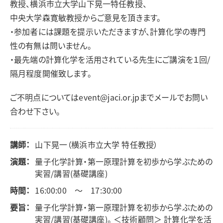
教授、横浜市立大学山下晃一特任教授、
中央大学森寛敏教授からご意見を頂きます。
・参加者には課題を提示いただきますが、計算化学の専門
性の有無は問いません。
・最先端の計算化学を活用されている先生にご講演を１回/
隔月程度開催致します。
ご不明点についてはevent@jaci.or.jpまでメールでお問い
合わせ下さい。
講師：
山下晃一（横浜市立大学 特任教授）
演題：
量子化学計算・第一原理計算を初歩から学ぶための
実習/講習(基礎講座)
時間：
16:00:00 ～ 17:30:00
要旨：
量子化学計算・第一原理計算を初歩から学ぶための
実習/講習(基礎講座)。 ＜技術顧問＞ 計算化学を活