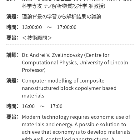
科学専攻 ナノ解析物質設計学 准教授）
演題：
理論背景の学習から解析結果の議論
時間：
13:00:00 ～ 17:00:00
要旨：
＜技術顧問＞
講師：
Dr. Andrei V. Zvelindovsky（Centre for
Computational Physics, University of Lincoln
Professor）
演題：
Computer modelling of composite
nanostructured block copolymer based
materials
時間：
16:00 ～ 17:00
要旨：
Modern technology requires economic use of
materials and energy. A possible solution to
achieve that economy is to develop materials
with well-controlled nanostructures. A