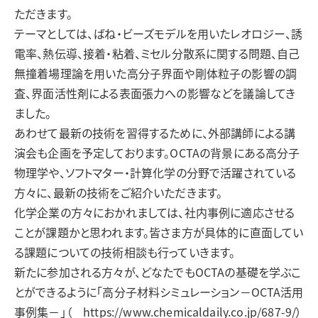
ただきます。
テーマとしては、ばね・ビーズモデルを用いたレオロジー、誘
電率、熱伝導、接着・粘着、ミセル分散系に関する問題、自己
無撞着場理論を用いた高分子界面や剛体粒子の影響の調
査、界面活性剤による表面張力への影響などを議論してき
ました。
あわせて最新の技術を習得するために、外部講師による講
演会も企画を予定しております。OCTAの背景にある高分子
物理学や、ソフトマター・計算化学の分野で活躍されている
方々に、最新の技術をご紹介いただきます。
化学企業の方々におかれましては、社内事例に適応させる
ことが課題かと思われます。皆さま方が具体的に直面してい
る課題についての技術相談も行っていきます。
新たに参加される方々が、どなたでもOCTAの基礎を学ぶこ
とができるように「高分子材料シミュレーション－OCTA活用
事例集－」（ https://www.chemicaldaily.co.jp/687-9/）