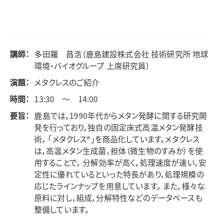
講師：
多田羅 昌浩（鹿島建設株式会社 技術研究所 地球
環境・バイオグループ 上席研究員）
演題：
メタクレスのご紹介
時間：
13:30 ～ 14:00
要旨：
鹿島では，1990年代からメタン発酵に関する研究開
発を行っており，独自の固定床式高温メタン発酵技
術， 「メタクレス®」を商品化しています。メタクレス
は，高温メタン生成菌，担体（微生物のすみか）を使
用することで， 分解効率が高く，処理速度が速い，安
定性に優れているといった特長があり，処理規模の
応じたラインナップを用意しています。 また，様々な
原料に対し，組成，分解特性などのデータベースも
整備しています。