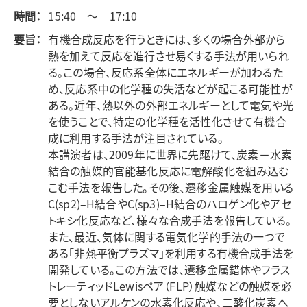
時間：
15:40 ～ 17:10
要旨：
有機合成反応を行うときには、多くの場合外部から
熱を加えて反応を進行させ易くする手法が用いられ
る。この場合、反応系全体にエネルギーが加わるた
め、反応系中の化学種の失活などが起こる可能性が
ある。近年、熱以外の外部エネルギーとして電気や光
を使うことで、特定の化学種を活性化させて有機合
成に利用する手法が注目されている。
本講演者は、2009年に世界に先駆けて、炭素－水素
結合の触媒的官能基化反応に電解酸化を組み込む
こむ手法を報告した。その後、遷移金属触媒を用いる
C(sp2)–H結合やC(sp3)–H結合のハロゲン化やアセ
トキシ化反応など、様々な合成手法を報告している。
また、最近、気体に関する電気化学的手法の一つで
ある「非熱平衡プラズマ」を利用する有機合成手法を
開発している。この方法では、遷移金属錯体やフラス
トレーティッドLewisペア（FLP）触媒などの触媒を必
要としないアルケンの水素化反応や、二酸化炭素へ