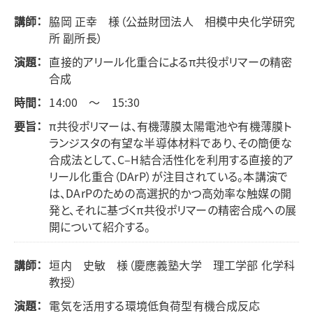
講師：
脇岡 正幸 様（公益財団法人 相模中央化学研究
所 副所長）
演題：
直接的アリール化重合によるπ共役ポリマーの精密
合成
時間：
14:00 ～ 15:30
要旨：
π共役ポリマーは、有機薄膜太陽電池や有機薄膜ト
ランジスタの有望な半導体材料であり、その簡便な
合成法として、C–H結合活性化を利用する直接的ア
リール化重合（DArP）が注目されている。本講演で
は、DArPのための高選択的かつ高効率な触媒の開
発と、それに基づくπ共役ポリマーの精密合成への展
開について紹介する。
講師：
垣内 史敏 様（慶應義塾大学 理工学部 化学科
教授）
演題：
電気を活用する環境低負荷型有機合成反応