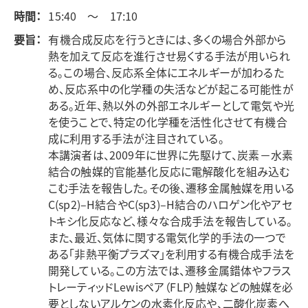
時間：
15:40 ～ 17:10
要旨：
有機合成反応を行うときには、多くの場合外部から
熱を加えて反応を進行させ易くする手法が用いられ
る。この場合、反応系全体にエネルギーが加わるた
め、反応系中の化学種の失活などが起こる可能性が
ある。近年、熱以外の外部エネルギーとして電気や光
を使うことで、特定の化学種を活性化させて有機合
成に利用する手法が注目されている。
本講演者は、2009年に世界に先駆けて、炭素－水素
結合の触媒的官能基化反応に電解酸化を組み込む
こむ手法を報告した。その後、遷移金属触媒を用いる
C(sp2)–H結合やC(sp3)–H結合のハロゲン化やアセ
トキシ化反応など、様々な合成手法を報告している。
また、最近、気体に関する電気化学的手法の一つで
ある「非熱平衡プラズマ」を利用する有機合成手法を
開発している。この方法では、遷移金属錯体やフラス
トレーティッドLewisペア（FLP）触媒などの触媒を必
要としないアルケンの水素化反応や、二酸化炭素へ