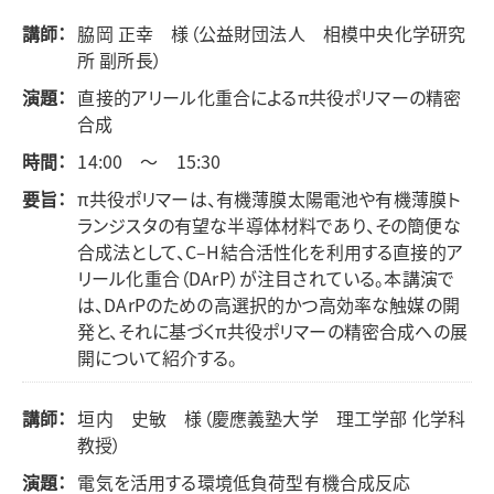
講師：
脇岡 正幸 様（公益財団法人 相模中央化学研究
所 副所長）
演題：
直接的アリール化重合によるπ共役ポリマーの精密
合成
時間：
14:00 ～ 15:30
要旨：
π共役ポリマーは、有機薄膜太陽電池や有機薄膜ト
ランジスタの有望な半導体材料であり、その簡便な
合成法として、C–H結合活性化を利用する直接的ア
リール化重合（DArP）が注目されている。本講演で
は、DArPのための高選択的かつ高効率な触媒の開
発と、それに基づくπ共役ポリマーの精密合成への展
開について紹介する。
講師：
垣内 史敏 様（慶應義塾大学 理工学部 化学科
教授）
演題：
電気を活用する環境低負荷型有機合成反応