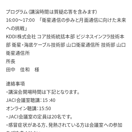
プログラム（講演時間は質疑応答を含みます）
16:00～17:00 「衛星通信の歩みと月面通信に向けた未来
への挑戦」
KDDI株式会社 コア技術統括本部 ビジネスインフラ技術本
部 衛星・海底ケーブル技術部 山口衛星通信所 技術部 山口
衛星通信所
所長
田中 佳和 様
連絡事項
・講演会開場時間は下記となります。
JACI会議室聴講：15 :40
オンライン聴講：15:50
・JACI会議室の定員は20名です。
・感冒症状がある方、発熱されている方は会議室への参加