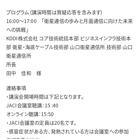
プログラム（講演時間は質疑応答を含みます）
16:00～17:00 「衛星通信の歩みと月面通信に向けた未来
への挑戦」
KDDI株式会社 コア技術統括本部 ビジネスインフラ技術本
部 衛星・海底ケーブル技術部 山口衛星通信所 技術部 山口
衛星通信所
所長
田中 佳和 様
連絡事項
・講演会開場時間は下記となります。
JACI会議室聴講：15 :40
オンライン聴講：15:50
・JACI会議室の定員は20名です。
・感冒症状がある方、発熱されている方は会議室への参加